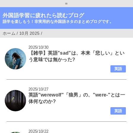
=
外国語学習に疲れたら読むブログ
語学を楽しもう！非実用的な外国語ネタのまとめブログです。
ホーム
/
10月 2025
/
2025/10/30
【雑学】英語"sad"は、本来「悲しい」とい
う意味では無かった?
英語
2025/10/27
英語"werewolf"「狼男」の、"were-"とは一
体何なのか?
英語
2025/10/22