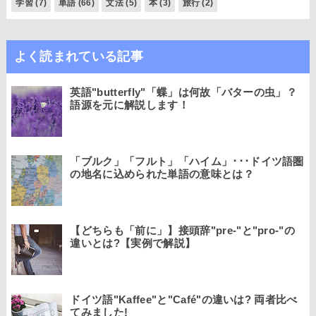
学習
(7)
単語
(66)
文法
(5)
本
(3)
旅行
(2)
よく読まれている記事
英語"butterfly"「蝶」は何故「バターの虫」？
語源を元に解説します！
「ブルク」「フルト」「ハイム」･･･ドイツ語圏
の地名に込められた単語の意味とは？
【どちらも「前に」】接頭辞"pre-"と"pro-"の
違いとは?【実例で解説】
ドイツ語"Kaffee"と"Café"の違いは? 両者比べ
てみました!