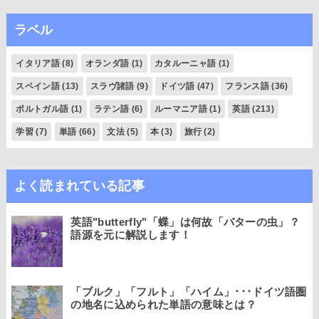
ラベル
イタリア語
(8)
オランダ語
(1)
カタルーニャ語
(1)
スペイン語
(13)
スラヴ諸語
(9)
ドイツ語
(47)
フランス語
(36)
ポルトガル語
(1)
ラテン語
(6)
ルーマニア語
(1)
英語
(213)
学習
(7)
単語
(66)
文法
(5)
本
(3)
旅行
(2)
よく読まれている記事
英語"butterfly"「蝶」は何故「バターの虫」？
語源を元に解説します！
「ブルク」「フルト」「ハイム」･･･ドイツ語圏
の地名に込められた単語の意味とは？