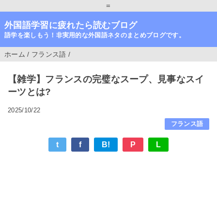
=
外国語学習に疲れたら読むブログ
語学を楽しもう！非実用的な外国語ネタのまとめブログです。
ホーム
/
フランス語
/
【雑学】フランスの完璧なスープ、見事なスイ
ーツとは?
2025/10/22
フランス語
t
f
B!
P
L