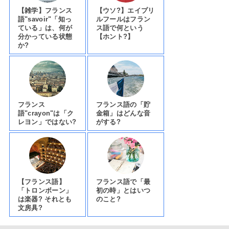
【雑学】フランス
【ウソ?】エイプリ
語"savoir"「知っ
ルフールはフラン
ている」は、何が
ス語で何という
分かっている状態
【ホント?】
か?
フランス
フランス語の「貯
語"crayon"は「ク
金箱」はどんな音
レヨン」ではない?
がする?
【フランス語】
フランス語で「最
「トロンボーン」
初の時」とはいつ
は楽器? それとも
のこと?
文房具?