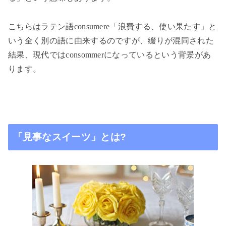
こちらはラテン語
consumere
「浪費する、使い果たす」と
いう全く別の語に由来するのですが、綴りが混同された
結果、現代では
consommer
になっているという背景があ
ります。
「見事なスイーツ」とは
?