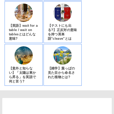
【英語】wait for a
【テストにも出
table / wait on
る?】正反対の意味
tablesとはどんな
を持つ英単
意味?
語"cleave"とは
【意外と知らな
【雑学】葉っぱの
い】「太陽は東か
見た目から命名さ
ら昇る」を英語で
れた植物とは?
何と言う?