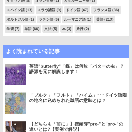
イタリア語
(8)
オランダ語
(1)
カタルーニャ語
(1)
スペイン語
(13)
スラヴ諸語
(9)
ドイツ語
(47)
フランス語
(36)
ポルトガル語
(1)
ラテン語
(6)
ルーマニア語
(1)
英語
(213)
学習
(7)
単語
(66)
文法
(5)
本
(3)
旅行
(2)
よく読まれている記事
英語"butterfly"「蝶」は何故「バターの虫」？
語源を元に解説します！
「ブルク」「フルト」「ハイム」･･･ドイツ語圏
の地名に込められた単語の意味とは？
【どちらも「前に」】接頭辞"pre-"と"pro-"の
違いとは?【実例で解説】