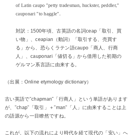
of Latin caupo "petty tradesman, huckster, peddler,"
cauponari "to haggle".
対訳：
1500
年頃、古英語の名詞
ceap
「取引、買
い物」、
ceapian
（動詞）「取引する、売買す
る」から、恐らくラテン語
caupo
「商人、行商
人」、
cauponari
「値切る」から借用した初期の
ゲルマン系言語に由来する。
（出展：
Online etymology dictionary
）
古い英語で"
chapman"
「行商人」という単語があります
が、"
chap"
「取引」＋"
man"
「人」に由来することは上
の語源から一目瞭然ですね。
これが、以下の流れにより時代を経て現代の「安い」へ