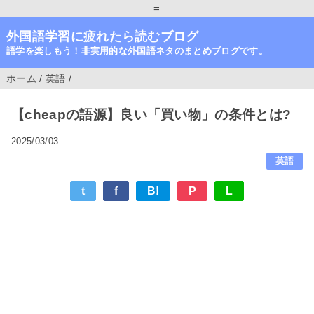
=
外国語学習に疲れたら読むブログ
語学を楽しもう！非実用的な外国語ネタのまとめブログです。
ホーム
/
英語
/
【cheapの語源】良い「買い物」の条件とは?
2025/03/03
英語
t
f
B!
P
L