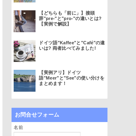
【どちらも「前に」】接頭
辞"pre-"と"pro-"の違いとは?
【実例で解説】
ドイツ語"Kaffee"と"Café"の違
いは? 両者比べてみました!
【実例アリ】ドイツ
語"Meer"と"See"の使い分けを
まとめます！
お問合せフォーム
名前