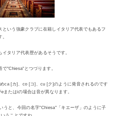
スという強豪クラブに在籍しイタリア代表でもあるフ
す。
もイタリア代表歴があるそうです。
で"
Chiesa"
とつづります。
め
ca [
カ
]
、
co [
コ
]
、
cu [
ク
]
のように発音されるのです
が
e
または
i
の場合は音が異なります。
いうと、今回の名字"
Chiesa"
「キエーザ」のように子
ということですね。