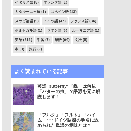
イタリア語
(8)
オランダ語
(1)
カタルーニャ語
(1)
スペイン語
(13)
スラヴ諸語
(9)
ドイツ語
(47)
フランス語
(36)
ポルトガル語
(1)
ラテン語
(6)
ルーマニア語
(1)
英語
(213)
学習
(7)
単語
(66)
文法
(5)
本
(3)
旅行
(2)
よく読まれている記事
英語"butterfly"「蝶」は何故
「バターの虫」？語源を元に解
説します！
「ブルク」「フルト」「ハイ
ム」･･･ドイツ語圏の地名に込
められた単語の意味とは？