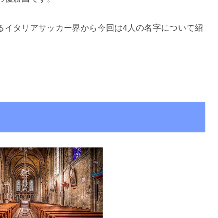
るイタリアサッカー界から今回は
4
人の名字について紹