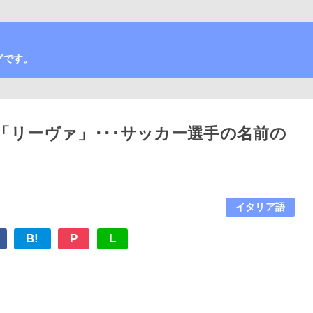
グです。
リーヴァ」･･･サッカー選手の名前の
イタリア語
B!
P
L