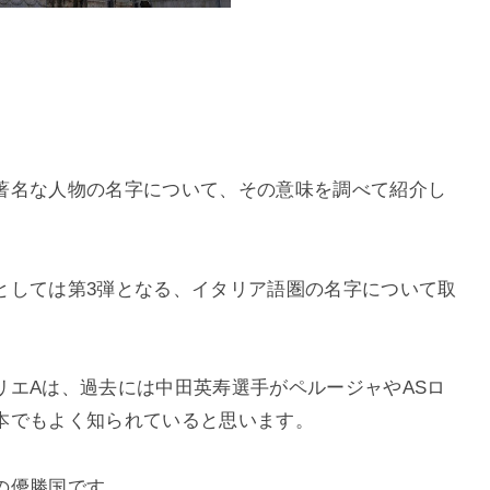
著名な人物の名字について、その意味を調べて紹介し
としては第
3
弾となる、イタリア語圏の名字について取
リエ
A
は、過去には中田英寿選手がペルージャや
AS
ロ
本でもよく知られていると思います。
の優勝国です。