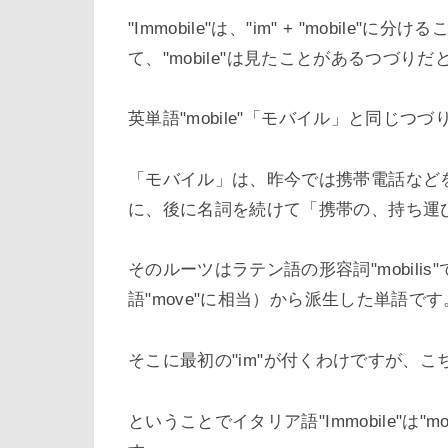
"Immobile"
は、"
im" + "mobile"
に分けるこ
て、"
mobile"
は見たことがあるつづりだ
英単語"
mobile"
「モバイル」と同じつづ
「モバイル」は、昨今では携帯電話など
に、後に名詞を続けて「携帯の、持ち運
そのルーツはラテン語の形容詞"
mobilis"
語"
move"
に相当）から派生した単語です
そこに最初の"
im"
が付くわけですが、こ
ということでイタリア語"
Immobile"
は"
mo