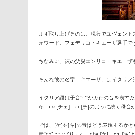
まず取り上げるのは、現役でユヴェント
ォワード、フェデリコ・キエーザ選手で
ちなみに、彼の父親エンリコ・キエーザ
そんな彼の名字「キエーザ」はイタリア語
イタリア語は子音"
C"
がカ行の音を表すた
が、
ce [
チェ
]
、
ci [
チ
]
のように続く母音
では、
[
ケ
]
や
[
キ
]
の音はどう表現するかと
音"
ch"
とつづります。
che [
ケ
]
、
chi [
キ
]