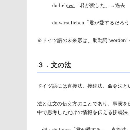
du lieb
test
「君が愛した」→過去
du
wirst
lieb
en
「君が愛するだろう
※ドイツ語の未来形は、助動詞"
werden"
３．文の法
ドイツ語には直接法、接続法、命令法と
法とは文の伝え方のことであり、事実を
中で思考しただけの情報を伝える接続法
例：
du lieb
st
「君が愛する」→直接法