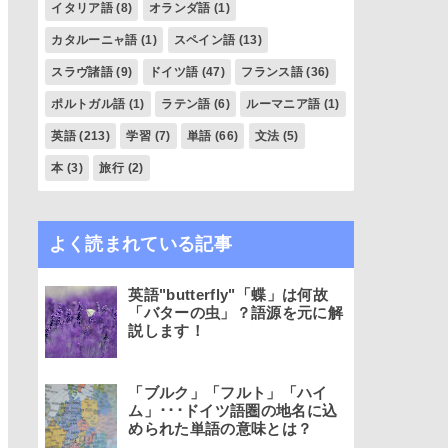
イタリア語
(8)
オランダ語
(1)
カタルーニャ語
(1)
スペイン語
(13)
スラヴ諸語
(9)
ドイツ語
(47)
フランス語
(36)
ポルトガル語
(1)
ラテン語
(6)
ルーマニア語
(1)
英語
(213)
学習
(7)
単語
(66)
文法
(5)
本
(3)
旅行
(2)
よく読まれている記事
英語"butterfly"「蝶」は何故
「バターの虫」？語源を元に解
説します！
「ブルク」「フルト」「ハイ
ム」･･･ドイツ語圏の地名に込
められた単語の意味とは？