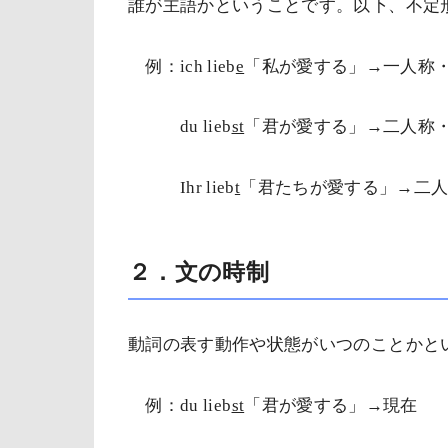
誰が主語かということです。以下、不定形
例：
ich lieb
e
「私が愛する」→一人称
du lieb
st
「君が愛する」→二人称
Ihr lieb
t
「君たちが愛する」→二
２．文の時制
動詞の表す動作や状態がいつのことかと
例：
du lieb
st
「君が愛する」→現在