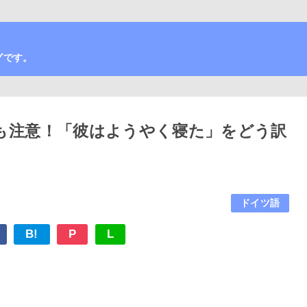
グです。
も注意！「彼はようやく寝た」をどう訳
ドイツ語
B!
P
L