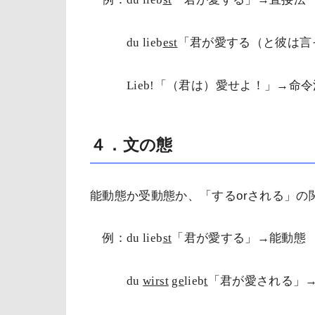
du lieb
est
「君が愛する（と彼は言
Lieb!
「（君は）愛せよ！」→命令
４．文の態
能動態か受動態か、「する
or
される」の
例：
du lieb
st
「君が愛する」→能動態
du
wirst
ge
lieb
t
「君が愛される」