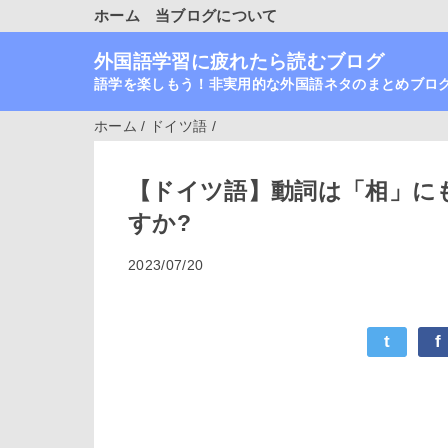
ホーム
当ブログについて
外国語学習に疲れたら読むブログ
語学を楽しもう！非実用的な外国語ネタのまとめブロ
ホーム
/
ドイツ語
/
【ドイツ語】動詞は「相」に
すか?
2023/07/20
t
f