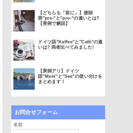
【どちらも「前に」】接頭
辞"pre-"と"pro-"の違いとは?
【実例で解説】
ドイツ語"Kaffee"と"Café"の違
いは? 両者比べてみました!
【実例アリ】ドイツ
語"Meer"と"See"の使い分けを
まとめます！
お問合せフォーム
名前