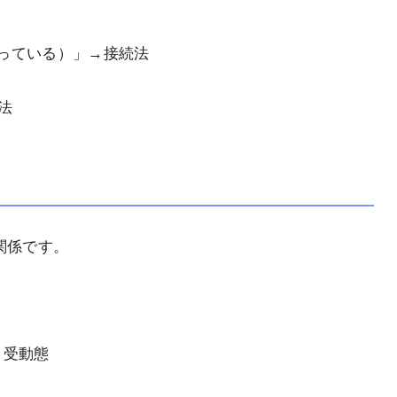
っている）」→接続法
法
関係です。
→受動態