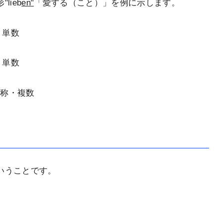
"
lieb
en"
「愛する（こと）」を例に示します。
・単数
・単数
人称・複数
いうことです。