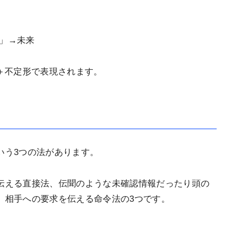
」→未来
＋不定形で表現されます。
いう
3
つの法があります。
伝える直接法、伝聞のような未確認情報だったり頭の
、相手への要求を伝える命令法の
3
つです。