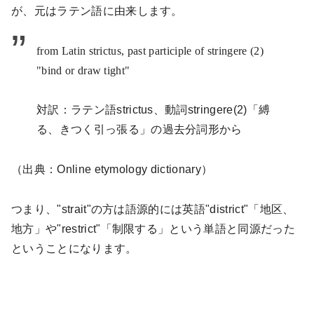
が、元はラテン語に由来します。
from Latin strictus, past participle of stringere (2)
"bind or draw tight"
対訳：ラテン語
strictus
、動詞
stringere(2)
「縛
る、きつく引っ張る」の過去分詞形から
（出典：
Online etymology dictionary
）
つまり、"
strait"
の方は語源的には英語"
district"
「地区、
地方」や"
restrict"
「制限する」という単語と同源だった
ということになります。