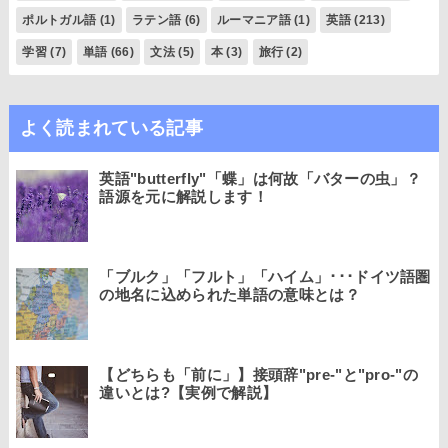
ポルトガル語
(1)
ラテン語
(6)
ルーマニア語
(1)
英語
(213)
学習
(7)
単語
(66)
文法
(5)
本
(3)
旅行
(2)
よく読まれている記事
英語"butterfly"「蝶」は何故「バターの虫」？
語源を元に解説します！
「ブルク」「フルト」「ハイム」･･･ドイツ語圏
の地名に込められた単語の意味とは？
【どちらも「前に」】接頭辞"pre-"と"pro-"の
違いとは?【実例で解説】