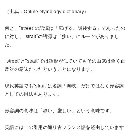
（出典：
Online etymology dictionary
）
何と、"
street"
の語源は「広げる、舗装する」であったの
に対し、"
strait"
の語源は「狭い」にルーツがありまし
た。
"street"
と"
strait"
では語形が似ていてもその由来は全く正
反対の意味だったということになります。
現代英語でも"
strait"
は名詞「海峡」だけではなく形容詞
としての用法もあります。
形容詞の意味は「狭い、厳しい」という意味です。
英語には上の引用の通り古フランス語を経由しています