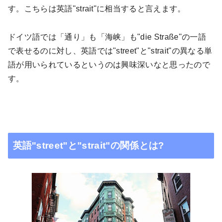
す。こちらは英語"
strait"
に相当すると言えます。
ドイツ語では「通り」も「海峡」も"
die Straße"
の一語
で表せるのに対し、英語では"
street"
と"
strait"
の異なる単
語が用いられているというのは興味深いなと思ったので
す。
英語"
street"
と"
strait"
の関係とは
?