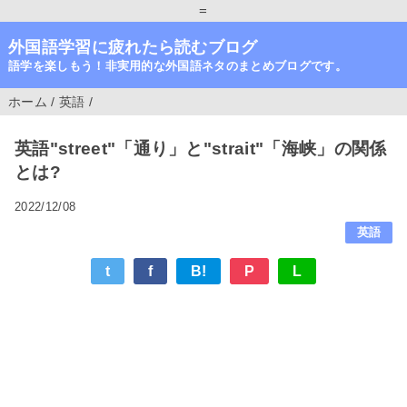
=
外国語学習に疲れたら読むブログ
語学を楽しもう！非実用的な外国語ネタのまとめブログです。
ホーム
/
英語
/
英語"street"「通り」と"strait"「海峡」の関係
とは?
2022/12/08
英語
t
f
B!
P
L