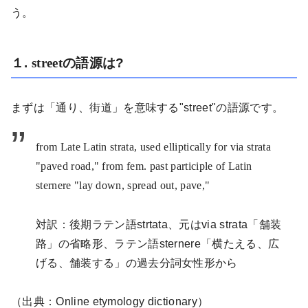
う。
１
.
street
の語源は
?
まずは「通り、街道」を意味する"
street"
の語源です。
from Late Latin strata, used elliptically for via strata
"paved road," from fem. past participle of Latin
sternere "lay down, spread out, pave,"
対訳：後期ラテン語
strtata
、元は
via strata
「舗装
路」の省略形、ラテン語
sternere
「横たえる、広
げる、舗装する」の過去分詞女性形から
（出典：
Online etymology dictionary
）